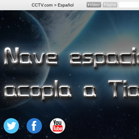
CCTV.com > Español
Vídeo
Página