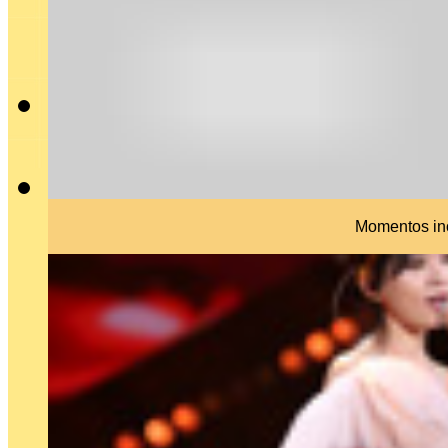
Vídeos 
Momentos ino