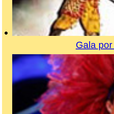
Gala por