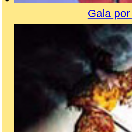
Gala por