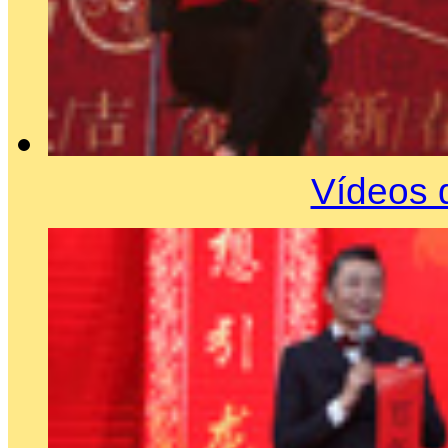
Vídeos 