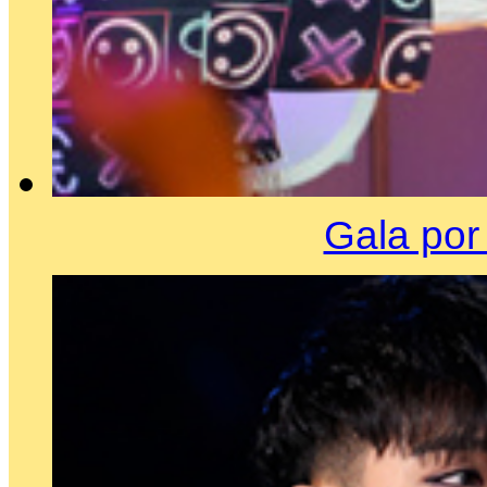
Gala por