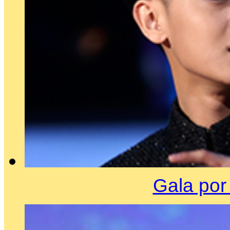
Gala por