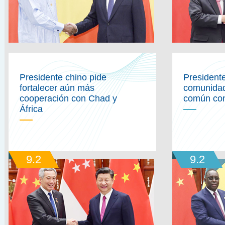
Presidente chino pide
President
fortalecer aún más
comunidad
cooperación con Chad y
común co
África
9.2
9.2