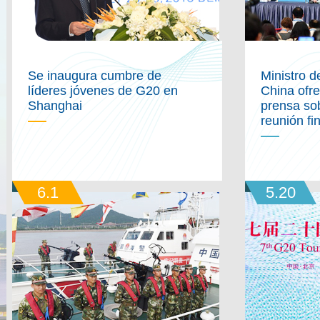
Se inaugura cumbre de
Ministro 
líderes jóvenes de G20 en
China ofr
Shanghai
prensa so
reunión fi
6.1
5.20