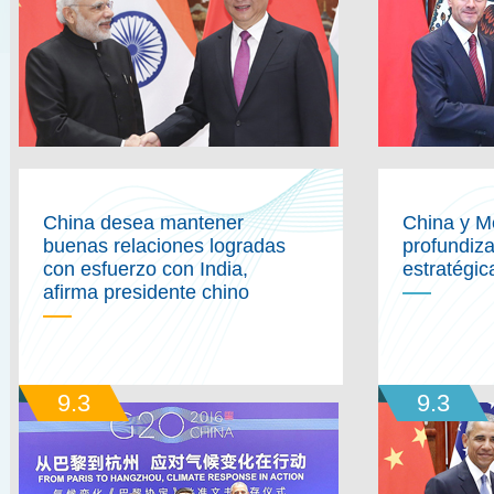
China desea mantener
China y M
buenas relaciones logradas
profundiza
con esfuerzo con India,
estratégic
afirma presidente chino
9.3
9.3