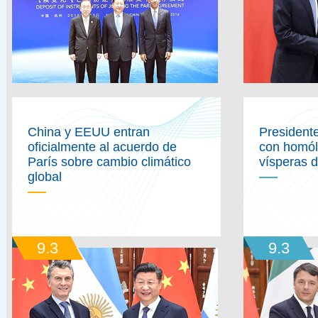
China y EEUU entran
President
oficialmente al acuerdo de
con homó
París sobre cambio climático
vísperas 
global
9.3
9.3