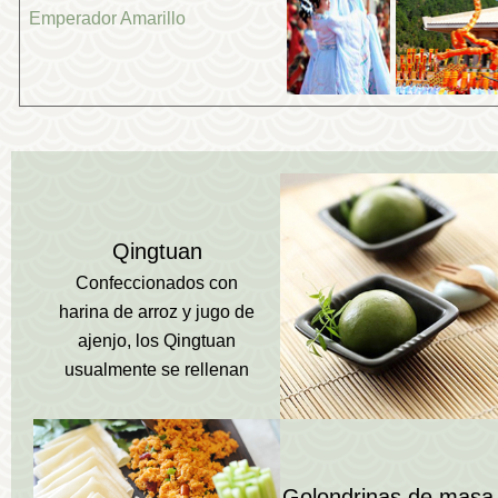
Emperador Amarillo
Qingtuan
Confeccionados con
harina de arroz y jugo de
ajenjo, los Qingtuan
usualmente se rellenan
con jujube -una especie
de fruta asiática- o pasta
de frijoles rojos.
Golondrinas de masa