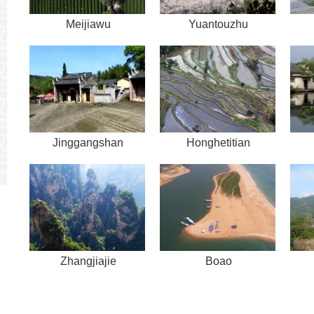
Meijiawu
Yuantouzhu
Jinggangshan
Honghetitian
Zhangjiajie
Boao