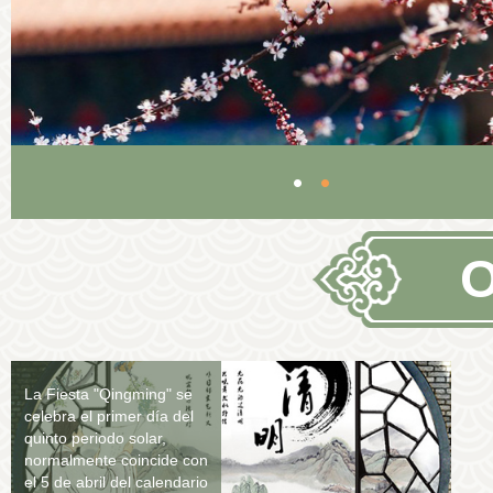
O
La Fiesta "Qingming" se
celebra el primer día del
quinto periodo solar,
normalmente coincide con
el 5 de abril del calendario