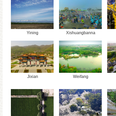
Yining
Xishuangbanna
Jixian
Weifang