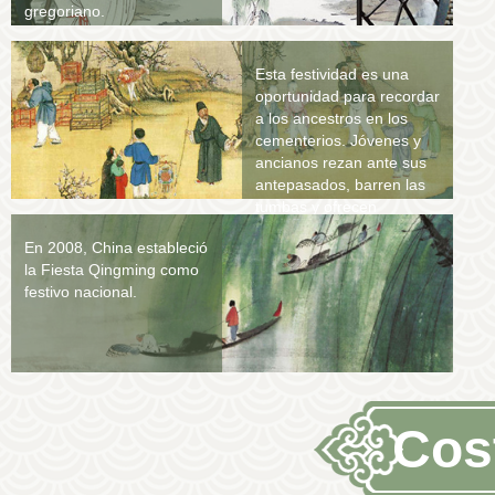
gregoriano.
Esta festividad es una
oportunidad para recordar
a los ancestros en los
cementerios. Jóvenes y
ancianos rezan ante sus
antepasados, barren las
tumbas y ofrecen
alimentos.
En 2008, China estableció
la Fiesta Qingming como
festivo nacional.
Cos