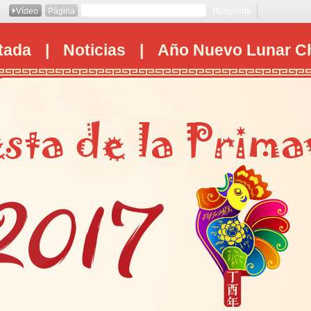
Vídeo
Página
Búsqueda
tada
|
Noticias
|
Año Nuevo Lunar C