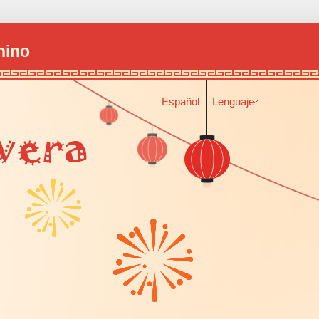
hino
Español
Lenguaje