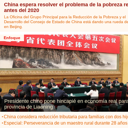
China espera resolver el problema de la pobreza r
antes del 2020
La Oficina del Grupo Principal para la Reducción de la Pobreza y el
Desarrollo del Consejo de Estado de China está dando una rueda d
en Beijing.
Enfoque
Presidente chino pone hincapié en economía real par
provincia de Liaoning
China considera reducción tributaria para familias con dos hi
Especial: Perseverancia de un maestro rural durante 28 años