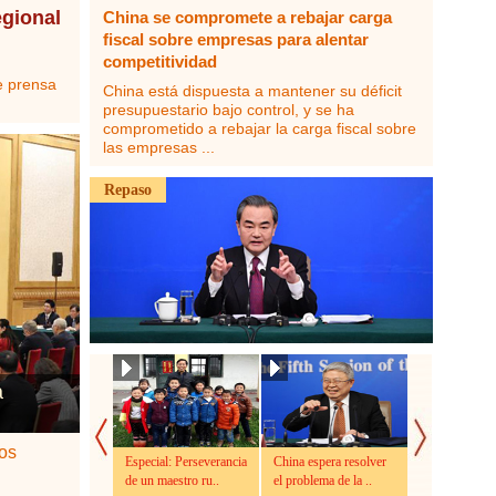
egional
China se compromete a rebajar carga
fiscal sobre empresas para alentar
competitividad
e prensa
China está dispuesta a mantener su déficit
presupuestario bajo control, y se ha
comprometido a rebajar la carga fiscal sobre
las empresas ...
Repaso
a
jos
Especial: Perseverancia
China espera resolver
China se com
de un maestro ru..
el problema de la ..
rebajar carga f