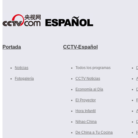
Portada
CCTV-Español
Noticias
Todos los programas
Fotogalería
CCTV Noticias
A
Economía al Día
D
El Proyector
R
Hora Infantil
Nihao China
De China a Tu Cocina
P