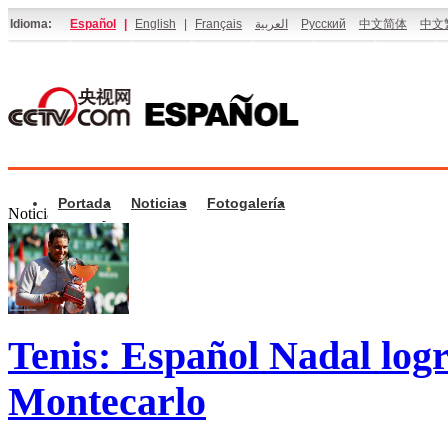
Idioma:
Español
|
English
|
Français
العربية
Русский
中文简体
中文
Portada
Noticias
Fotogalería
Noticias de Deporte
Tenis: Español Nadal log
Montecarlo