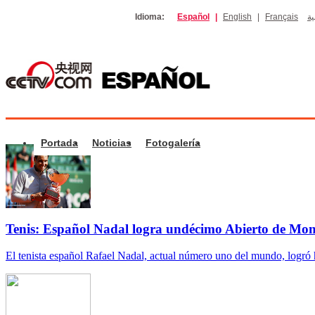
Idioma:
Español
|
English
|
Français
ية
Portada
Noticias
Fotogalería
Tenis: Español Nadal logra undécimo Abierto de Mon
El tenista español Rafael Nadal, actual número uno del mundo, logró