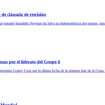
 de cláusula de rescisión
 al jugador brasileño Neymar da Silva su independencia del equipo, tras 
tan por el liderato del Grupo 6
 argentino Godoy Cruz por la última fecha de la primera fase de la Copa 
l Mundial