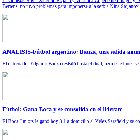
Las tenistas Silvia Soler de España y Verónica Cepede de Paraguay av
Bertens, no tuvo problemas para imponerse a la serbia Nina Stojanovi
ANALISIS-Fútbol argentino: Bauza, una salida anu
El entrenador Edgardo Bauza resistió hasta el final, pero este lunes se o
Fútbol: Gana Boca y se consolida en el liderato
El Boca Juniors le ganó hoy 3-1 a domicilio al Vélez Sarsfield y se co