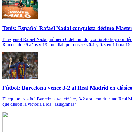
Tenis: Español Rafael Nadal conquista décimo Maste
El español Rafael Nadal, número 6 del mundo, conquistó hoy por décima 
Ramos, de 29 años y 19 mundial, por dos sets 6-1 y 6-3 en 1 hora 16
Fútbol: Barcelona vence 3-2 al Real Madrid en clásic
El equipo español Barcelona venció hoy 3-2 a su contrincante Real Ma
que dieron la victoria a los "azulgranas".