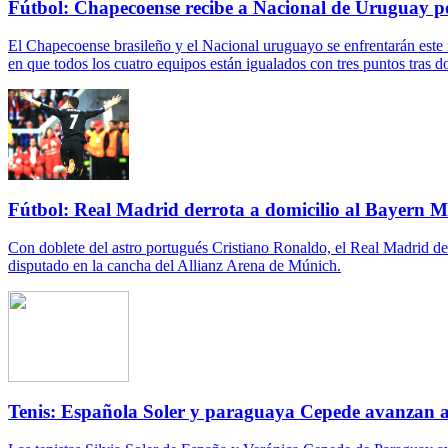
Fútbol: Chapecoense recibe a Nacional de Uruguay po
El Chapecoense brasileño y el Nacional uruguayo se enfrentarán este m
en que todos los cuatro equipos están igualados con tres puntos tras d
Fútbol: Real Madrid derrota a domicilio al Bayern 
Con doblete del astro portugués Cristiano Ronaldo, el Real Madrid d
disputado en la cancha del Allianz Arena de Múnich.
Tenis: Española Soler y paraguaya Cepede avanzan a 