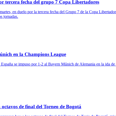
r tercera fecha del grupo 7 Copa Libertadores
artes, en duelo por la tercera fecha del Grupo 7 de la Copa Libertador
os jornadas.
Múnich en la Champions League
e España se impuso por 1-2 al Bayern Múnich de Alemania en la ida de 
octavos de final del Torneo de Bogotá