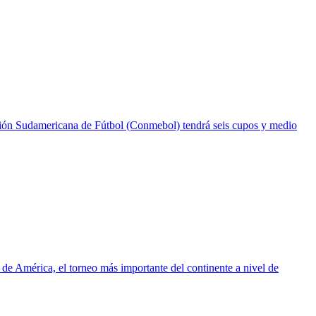
ración Sudamericana de Fútbol (Conmebol) tendrá seis cupos y medio
de América, el torneo más importante del continente a nivel de