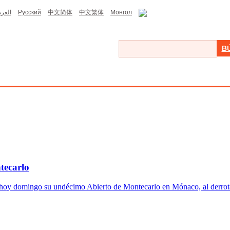
العرب
Русский
中文简体
中文繁体
Монгол
B
tecarlo
 hoy domingo su undécimo Abierto de Montecarlo en Mónaco, al derrotar