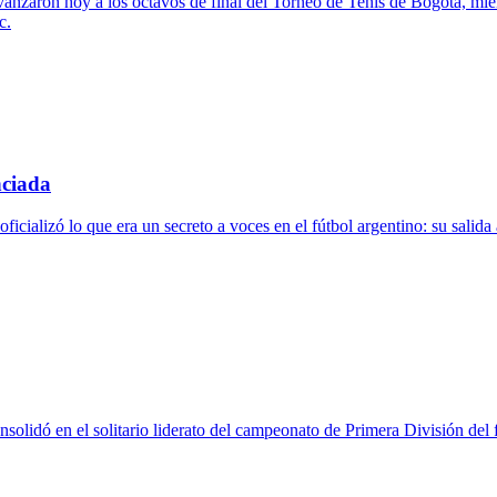
anzaron hoy a los octavos de final del Torneo de Tenis de Bogotá, mien
c.
nciada
ficializó lo que era un secreto a voces en el fútbol argentino: su salida 
nsolidó en el solitario liderato del campeonato de Primera División del