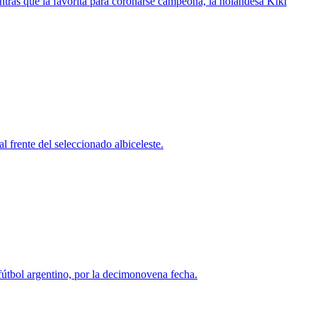
tras que la favorita para coronarse campeona, la holandesa Kiki
al frente del seleccionado albiceleste.
 fútbol argentino, por la decimonovena fecha.