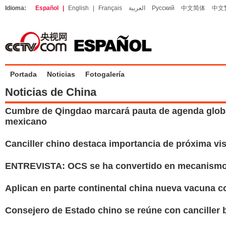
Idioma:
Español
|
English
|
Français
العربية
Русский
中文简体
中文
Portada
Noticias
Fotogalería
Noticias de China
Cumbre de Qingdao marcará pauta de agenda global
mexicano
Canciller chino destaca importancia de próxima vis
ENTREVISTA: OCS se ha convertido en mecanismo e
Aplican en parte continental china nueva vacuna 
Consejero de Estado chino se reúne con canciller 