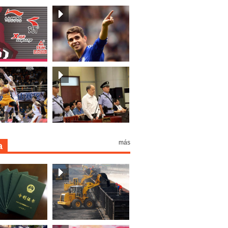
más
a