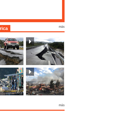
más
rica
más