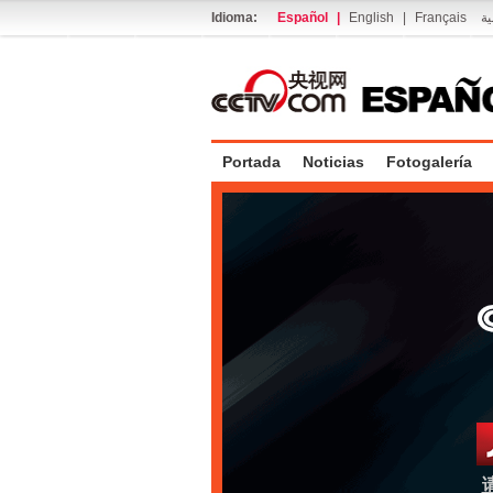
Idioma:
Español
|
English
|
Français
ية
Portada
Noticias
Fotogalería