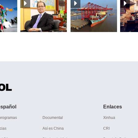
spañol
Enlaces
 programas
Documental
Xinhua
cias
Así es China
CRI