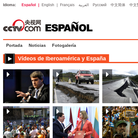
Idioma:
Español
|
English
|
Français
العربية
Русский
中文简体
中文
Portada
Noticias
Fotogalería
Vídeos de Iberoamérica y España