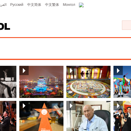
العرب
Русский
中文简体
中文繁体
Монгол