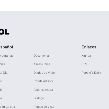
spañol
Enlaces
 programas
Documental
Xinhua
cias
Así es China
CRI
al Día
Diarios de Viaje
People´s Daily
or
Ronda Artística
il
América Ahora
na
Diálogo
a Tu Cocina
Puntos de Vista