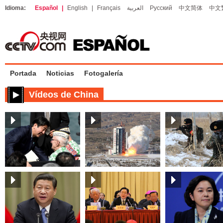
Idioma:
Español
|
English
|
Français
العربية
Русский
中文简体
中文
Portada
Noticias
Fotogalería
Vídeos de China