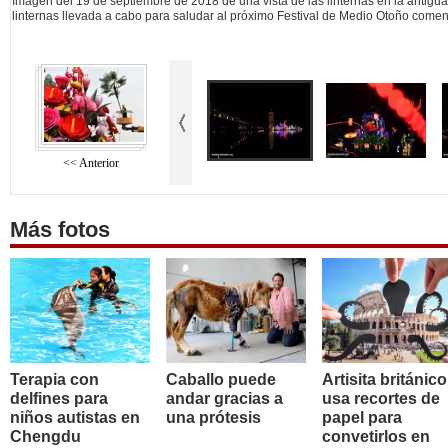
Imagen del 19 de septiembre de 2018 de una vista de las linternas en la antigu
linternas llevada a cabo para saludar al próximo Festival de Medio Otoño come
<< Anterior
Más fotos
Terapia con
Caballo puede
Artisita británico
delfines para
andar gracias a
usa recortes de
niños autistas en
una prótesis
papel para
Chengdu
convetirlos en