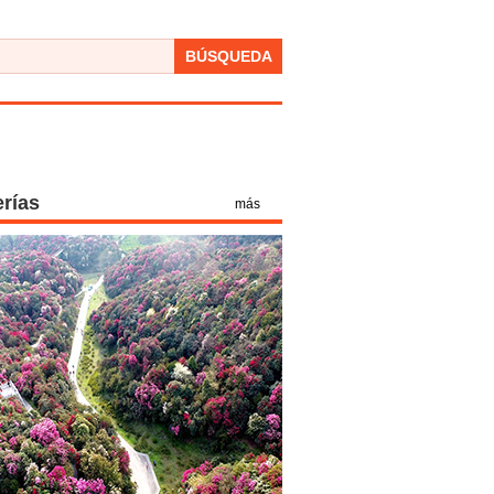
BÚSQUEDA
erías
más