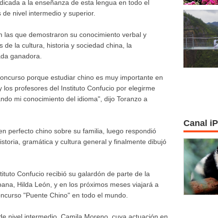
dicada a la enseñanza de esta lengua en todo el
de nivel intermedio y superior.
 las que demostraron su conocimiento verbal y
de la cultura, historia y sociedad china, la
ada ganadora.
oncurso porque estudiar chino es muy importante en
y los profesores del Instituto Confucio por elegirme
ndo mi conocimiento del idioma", dijo Toranzo a
Canal i
n perfecto chino sobre su familia, luego respondió
toria, gramática y cultura general y finalmente dibujó
tituto Confucio recibió su galardón de parte de la
bana, Hilda León, y en los próximos meses viajará a
concurso "Puente Chino" en todo el mundo.
 de nivel intermedio, Camila Moreno, cuya actuación en