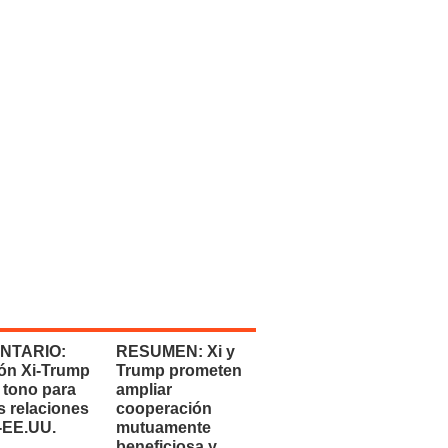
NTARIO:
RESUMEN: Xi y
ón Xi-Trump
Trump prometen
 tono para
ampliar
s relaciones
cooperación
-EE.UU.
mutuamente
beneficiosa y