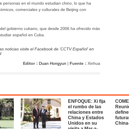
e personas en el mundo estudian chino, lo que ha
ómicos, comerciales y culturales de Beijing con
n del gobierno cubano, que desde 2006 ha ofrecido más
studiar español en Cuba.
s noticias visite el Facebook de 'CCTV Español' en
l
Editor：
Duan Hongyun
|
Fuente：
Xinhua
ENFOQUE: Xi fija
COME
el rumbo de las
Reuni
relaciones entre
define
China y Estados
futura
Unidos en su
China
visita a Mar-a-