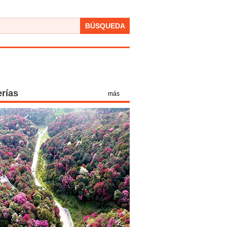
BÚSQUEDA
erías
más