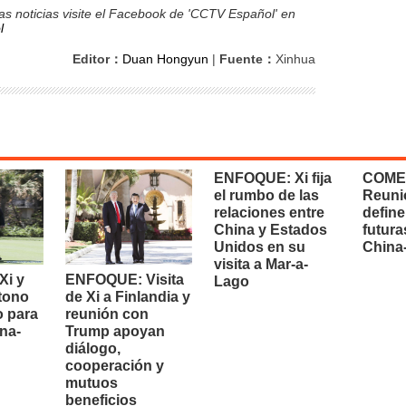
s noticias visite el Facebook de 'CCTV Español' en
l
Editor：
Duan Hongyun
|
Fuente：
Xinhua
ENFOQUE: Xi fija
COME
el rumbo de las
Reuni
relaciones entre
define
China y Estados
futura
Unidos en su
China
visita a Mar-a-
i y
ENFOQUE: Visita
Lago
 tono
de Xi a Finlandia y
o para
reunión con
na-
Trump apoyan
diálogo,
cooperación y
mutuos
beneficios