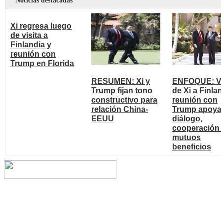
Noticias destacadas
Xi regresa luego
de visita a
Finlandia y
reunión con
Trump en Florida
RESUMEN: Xi y
ENFOQUE: Vi
Trump fijan tono
de Xi a Finla
constructivo para
reunión con
relación China-
Trump apoy
EEUU
diálogo,
cooperación
mutuos
beneficios
Copyright © 2014 China Cent
reserved.