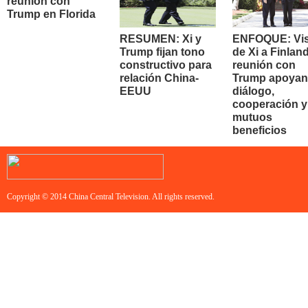
reunión con
Trump en Florida
RESUMEN: Xi y
ENFOQUE: Vis
Trump fijan tono
de Xi a Finland
constructivo para
reunión con
relación China-
Trump apoyan
EEUU
diálogo,
cooperación y
mutuos
beneficios
Copyright © 2014 China Central Television. All rights reserved.