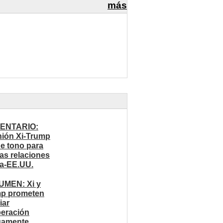
más
ENTARIO:
ión Xi-Trump
ne tono para
ras relaciones
a-EE.UU.
MEN: Xi y
p prometen
iar
eración
uamente