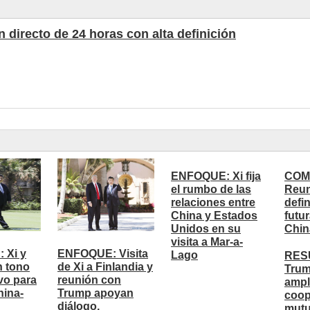
 directo de 24 horas con alta definición
ENFOQUE: Xi fija
COM
el rumbo de las
Reun
relaciones entre
defi
China y Estados
futu
Unidos en su
Chin
visita a Mar-a-
 Xi y
ENFOQUE: Visita
Lago
RESU
n tono
de Xi a Finlandia y
Trum
vo para
reunión con
ampl
hina-
Trump apoyan
coop
diálogo,
mut