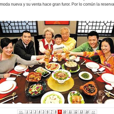
 moda nueva y su venta hace gran furor. Por lo común la reser
<<
1
2
3
4
5
6
7
8
9
10
11
12
13
14
>>