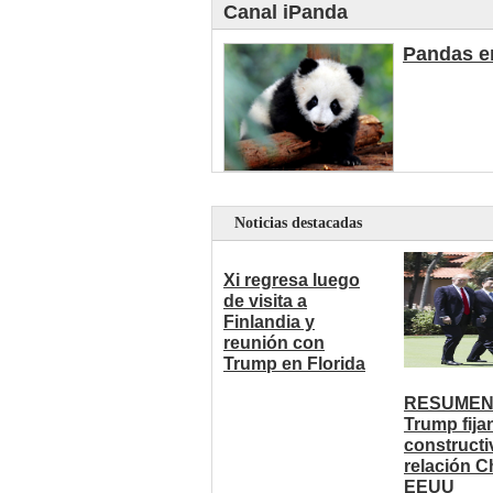
Canal iPanda
Pandas en
Noticias destacadas
Xi regresa luego
de visita a
Finlandia y
reunión con
Trump en Florida
RESUMEN:
Trump fija
constructi
relación C
EEUU