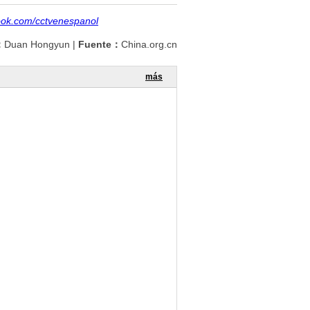
ook.com/cctvenespanol
：
Duan Hongyun
|
Fuente：
China.org.cn
más