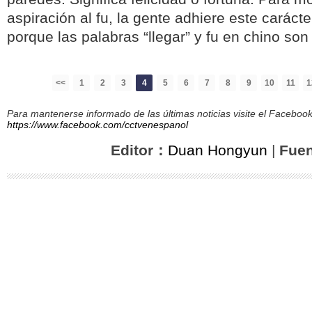
aspiración al fu, la gente adhiere este caráct
porque las palabras “llegar” y fu en chino s
<<
1
2
3
4
5
6
7
8
9
10
11
1
Para mantenerse informado de las últimas noticias visite el Facebo
https://www.facebook.com/cctvenespanol
Editor：
Duan Hongyun
|
Fue