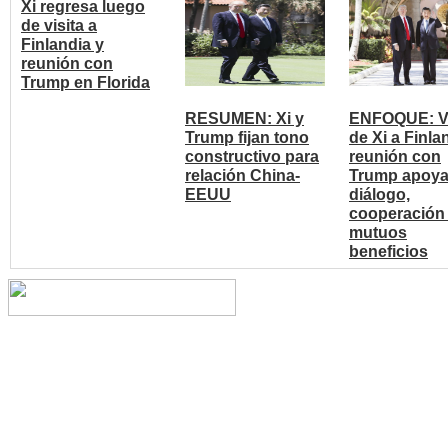
Xi regresa luego
de visita a
Finlandia y
reunión con
Trump en Florida
RESUMEN: Xi y
ENFOQUE: Vi
Trump fijan tono
de Xi a Finla
constructivo para
reunión con
relación China-
Trump apoy
EEUU
diálogo,
cooperación
mutuos
beneficios
Copyright © 2014 China Cent
reserved.