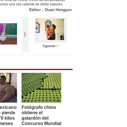
n el norte de China. Como las temperaturas
 como una olla caliente de doble sabores.
Editor：
Duan Hongyun
Siguiente>>
exicano
Fotógrafo chino
 pierde
obtiene el
0 kilos
galardón del
 meses
Concurso Mundial