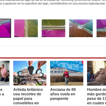
una vista aérea del lago de sal en la ciudad de Yuncheng, provincia de Shanxi , e
n a aparecer en la superficie del lago, convirtiéndolo en una escena espectacular
de
Artisita británico
Anciana de 69
Hombre m
s a
usa recortes de
años vuela en
más gordo
papel para
parapente
peso de 17
convetirlos en
en cuatro