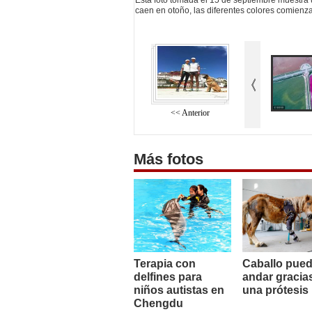
Esta foto tomada el 15 de septiembre muestra 
caen en otoño, las diferentes colores comienza
<< Anterior
Más fotos
Terapia con
Caballo pue
delfines para
andar gracia
niños autistas en
una prótesis
Chengdu