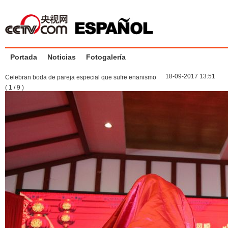
Portada
Noticias
Fotogalería
18-09-2017 13:51
Celebran boda de pareja especial que sufre enanismo
(
1
/
9
)