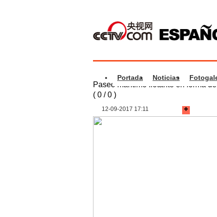
Portada
Noticias
Fotogale
Paseo marítimo flotante en forma d
(
0
/
0
)
12-09-2017 17:11