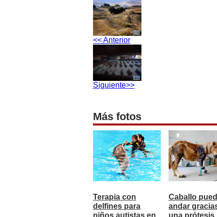
<< Anterior
Siguiente>>
Más fotos
Terapia con
Caballo pue
delfines para
andar gracia
niños autistas en
una prótesis