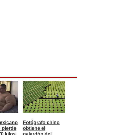
exicano
Fotógrafo chino
 pierde
obtiene el
0 kilos
galardón del