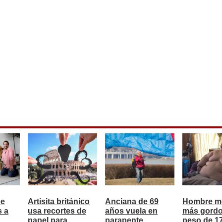
de
Artisita británico
Anciana de 69
Hombre m
s a
usa recortes de
años vuela en
más gordo
papel para
parapente
peso de 17