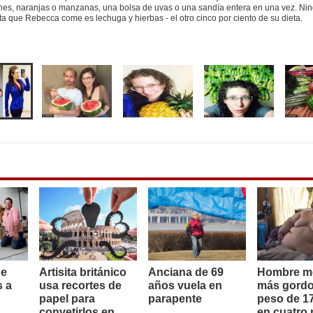
s, naranjas o manzanas, una bolsa de uvas o una sandía entera en una vez. Nin
uta que Rebecca come es lechuga y hierbas - el otro cinco por ciento de su dieta.
de
Artisita británico
Anciana de 69
Hombre m
s a
usa recortes de
años vuela en
más gordo
papel para
parapente
peso de 17
convetirlos en
en cuatro