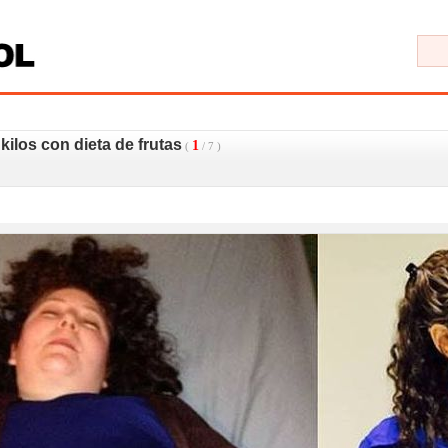
ilos con dieta de frutas
1
(
/
7
)