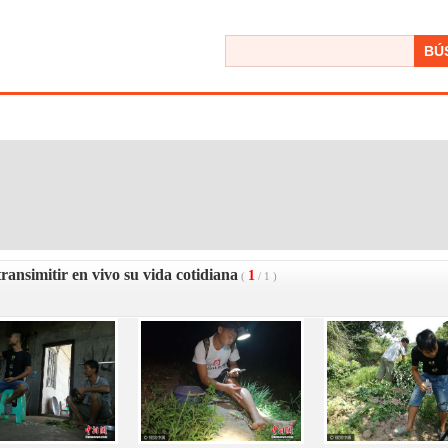
BÚ
ansimitir en vivo su vida cotidiana
1
(
/
1
)