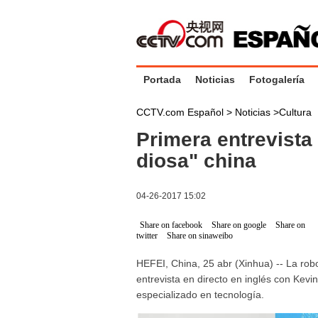
Portada
Noticias
Fotogalería
CCTV.com Español >
Noticias
>
Cultura
Primera entrevista 
diosa" china
04-26-2017 15:02
Share on facebook
Share on google
Share on
twitter
Share on sinaweibo
HEFEI, China, 25 abr (Xinhua) -- La robo
entrevista en directo en inglés con Kevi
especializado en tecnología.