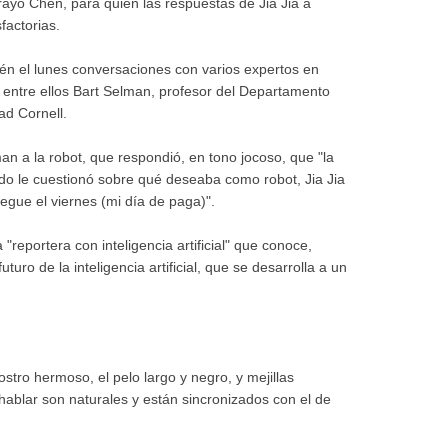
rayó Chen, para quien las respuestas de Jia Jia a
factorias.
én el lunes conversaciones con varios expertos en
 entre ellos Bart Selman, profesor del Departamento
ad Cornell.
n a la robot, que respondió, en tono jocoso, que "la
do le cuestionó sobre qué deseaba como robot, Jia Jia
legue el viernes (mi día de paga)".
 "reportera con inteligencia artificial" que conoce,
uro de la inteligencia artificial, que se desarrolla a un
ostro hermoso, el pelo largo y negro, y mejillas
hablar son naturales y están sincronizados con el de