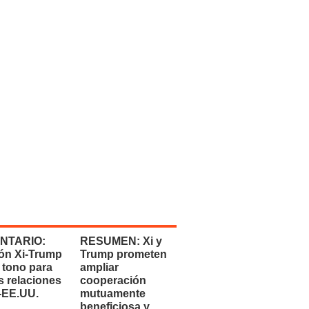
NTARIO:
RESUMEN: Xi y
ón Xi-Trump
Trump prometen
 tono para
ampliar
s relaciones
cooperación
-EE.UU.
mutuamente
beneficiosa y