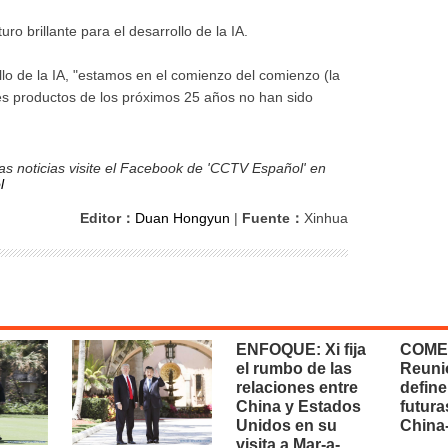
o brillante para el desarrollo de la IA.
ollo de la IA, "estamos en el comienzo del comienzo (la
es productos de los próximos 25 años no han sido
s noticias visite el Facebook de 'CCTV Español' en
l
Editor：
Duan Hongyun
|
Fuente：
Xinhua
ENFOQUE: Xi fija
COME
el rumbo de las
Reuni
relaciones entre
define
China y Estados
futura
Unidos en su
China
visita a Mar-a-