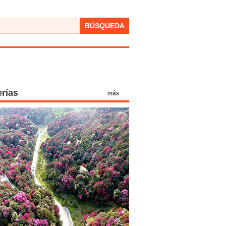
BÚSQUEDA
erías
más