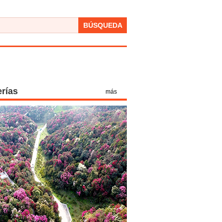
BÚSQUEDA
erías
más