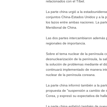
relacionados con el Tíbet.
La parte china urgió a la estadounidense
conjuntos China-Estados Unidos y a la po
los lazos entre ambas naciones. La part
Meridional de China.
Las dos partes intercambiaron además pu
regionales de importancia.
Sobre el tema nuclear de la península co
desnuclearización de la península, la sal
la solución de problemas mediante el di
continuará implementado de manera inte
nuclear de la península coreana.
La parte china informó también a la part
propuesta de "suspensión a cambio de s
Corea, y expresó su expectativa de halla
La parte china enfatizó también de nuevo