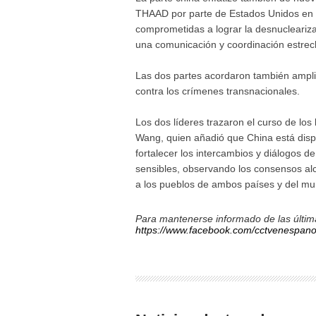
THAAD por parte de Estados Unidos en l
comprometidas a lograr la desnucleariz
una comunicación y coordinación estrec
Las dos partes acordaron también ampliar
contra los crímenes transnacionales.
Los dos líderes trazaron el curso de los
Wang, quien añadió que China está disp
fortalecer los intercambios y diálogos de
sensibles, observando los consensos al
a los pueblos de ambos países y del m
Para mantenerse informado de las última
https://www.facebook.com/cctvenespano