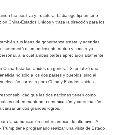
ión fue positiva y fructífera. El diálogo fija un tono
ación China-Estados Unidos y traza la dirección para los
 también sus ideas de gobernanza estatal y agendas
ión incrementó el entendimiento mutuo y construyó
personal, a la cual ambas partes apreciaron altamente.
ón China-Estados Unidos en general. Xi enfatizó que
eficia no sólo a los dos países y pueblos, sino al
a elección correcta para China y Estados Unidos.
responsabilidad que las dos naciones tienen como
 países deben mantener comunicación y coordinación
lcanzar unidos grandes logros.
ara la comunicación e intercambios de alto nivel. A
nte Trump tiene programado realizar una visita de Estado