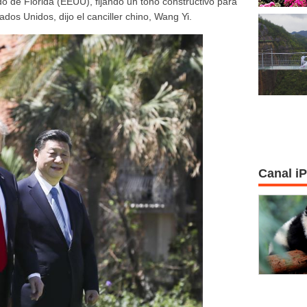
do de Florida (EEUU), fijando un tono constructivo para
ados Unidos, dijo el canciller chino, Wang Yi.
Canal i