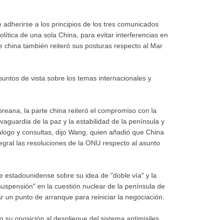
 adherirse a los principios de los tres comunicados
lítica de una sola China, para evitar interferencias en
e china también reiteró sus posturas respecto al Mar
ntos de vista sobre los temas internacionales y
reana, la parte china reiteró el compromiso con la
vaguardia de la paz y la estabilidad de la península y
álogo y consultas, dijo Wang, quien añadió que China
gral las resoluciones de la ONU respecto al asunto
e estadounidense sobre su idea de "doble vía" y la
uspensión" en la cuestión nuclear de la península de
r un punto de arranque para reiniciar la negociación.
 su oposición al despliegue del sistema antimisiles