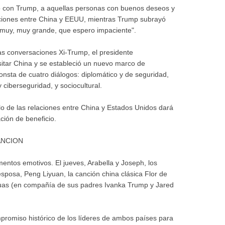
unto con Trump, a aquellas personas con buenos deseos y
laciones entre China y EEUU, mientras Trump subrayó
 muy, muy grande, que espero impaciente".
las conversaciones Xi-Trump, el presidente
isitar China y se estableció un nuevo marco de
onsta de cuatro diálogos: diplomático y de seguridad,
y ciberseguridad, y sociocultural.
lo de las relaciones entre China y Estados Unidos dará
ción de beneficio.
ANCION
ntos emotivos. El jueves, Arabella y Joseph, los
esposa, Peng Liyuan, la canción china clásica Flor de
guas (en compañía de sus padres Ivanka Trump y Jared
ompromiso histórico de los líderes de ambos países para