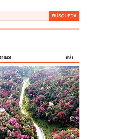
BÚSQUEDA
erías
más