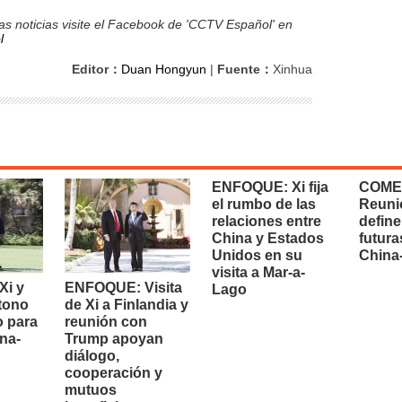
s noticias visite el Facebook de 'CCTV Español' en
l
Editor：
Duan Hongyun
|
Fuente：
Xinhua
ENFOQUE: Xi fija
COME
el rumbo de las
Reuni
relaciones entre
define
China y Estados
futura
Unidos en su
China
visita a Mar-a-
i y
ENFOQUE: Visita
Lago
 tono
de Xi a Finlandia y
o para
reunión con
na-
Trump apoyan
diálogo,
cooperación y
mutuos