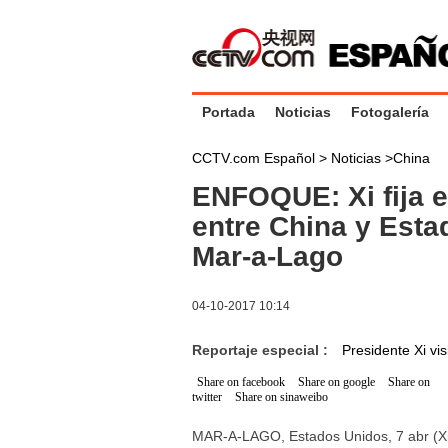
Portada
Noticias
Fotogalería
CCTV.com Español >
Noticias
>
China
ENFOQUE: Xi fija e
entre China y Esta
Mar-a-Lago
04-10-2017 10:14
Reportaje especial :
Presidente Xi vi
Share on facebook
Share on google
Share on
twitter
Share on sinaweibo
MAR-A-LAGO, Estados Unidos, 7 abr (Xinh