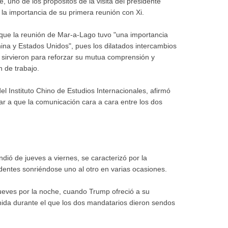
, uno de los propósitos de la visita del presidente
la importancia de su primera reunión con Xi.
 que la reunión de Mar-a-Lago tuvo "una importancia
hina y Estados Unidos", pues los dilatados intercambios
sirvieron para reforzar su mutua comprensión y
n de trabajo.
l Instituto Chino de Estudios Internacionales, afirmó
r a que la comunicación cara a cara entre los dos
ndió de jueves a viernes, se caracterizó por la
dentes sonriéndose uno al otro en varias ocasiones.
jueves por la noche, cuando Trump ofreció a su
ida durante el que los dos mandatarios dieron sendos