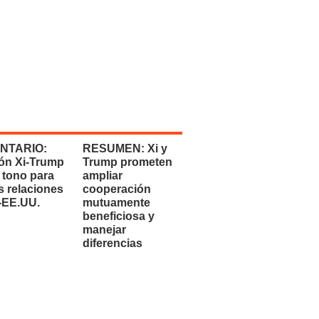
NTARIO:
RESUMEN: Xi y
ón Xi-Trump
Trump prometen
 tono para
ampliar
s relaciones
cooperación
-EE.UU.
mutuamente
beneficiosa y
manejar
diferencias