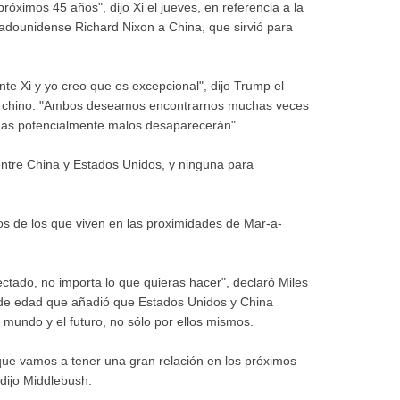
próximos 45 años", dijo Xi el jueves, en referencia a la
tadounidense Richard Nixon a China, que sirvió para
nte Xi y yo creo que es excepcional", dijo Trump el
nte chino. "Ambos deseamos encontrarnos muchas veces
mas potencialmente malos desaparecerán".
 entre China y Estados Unidos, y ninguna para
os de los que viven en las proximidades de Mar-a-
ectado, no importa lo que quieras hacer", declaró Miles
de edad que añadió que Estados Unidos y China
l mundo y el futuro, no sólo por ellos mismos.
que vamos a tener una gran relación en los próximos
 dijo Middlebush.