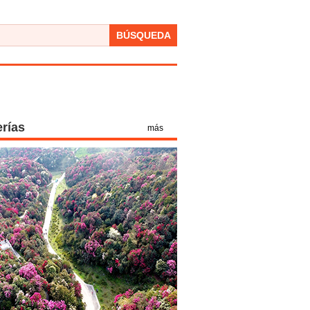
BÚSQUEDA
erías
más