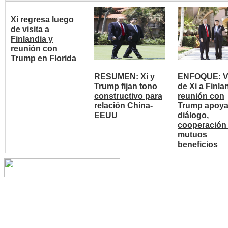
Xi regresa luego
de visita a
Finlandia y
reunión con
Trump en Florida
RESUMEN: Xi y
ENFOQUE: Vi
Trump fijan tono
de Xi a Finla
constructivo para
reunión con
relación China-
Trump apoy
EEUU
diálogo,
cooperación
mutuos
beneficios
Copyright © 2014 China Cent
reserved.