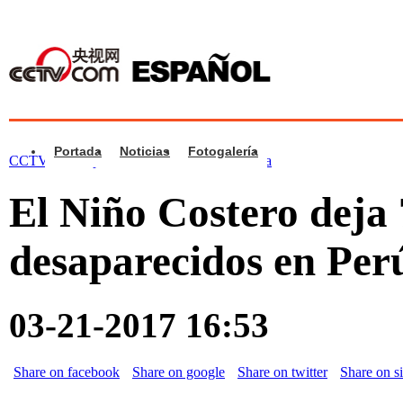
Portada
Noticias
Fotogalería
CCTV.com Español >
Noticias
>
Iberoamérica
El Niño Costero deja
desaparecidos en Per
03-21-2017 16:53
Share on facebook
Share on google
Share on twitter
Share on s