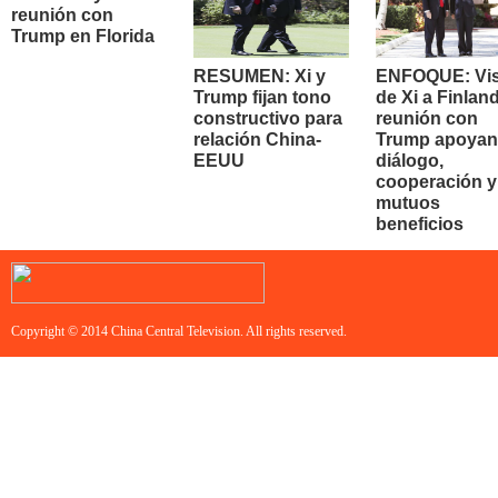
reunión con
Trump en Florida
RESUMEN: Xi y
ENFOQUE: Vis
Trump fijan tono
de Xi a Finland
constructivo para
reunión con
relación China-
Trump apoyan
EEUU
diálogo,
cooperación y
mutuos
beneficios
Copyright © 2014 China Central Television. All rights reserved.