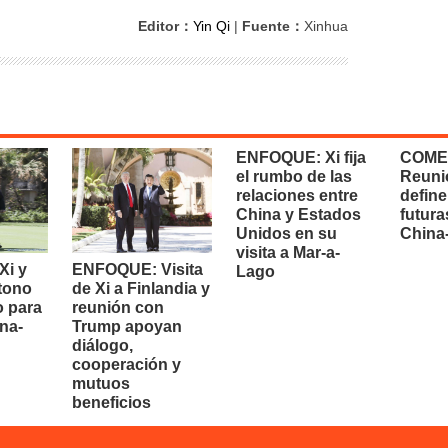
Editor：
Yin Qi
|
Fuente：
Xinhua
ENFOQUE: Xi fija
COME
el rumbo de las
Reuni
relaciones entre
define
China y Estados
futura
Unidos en su
China
visita a Mar-a-
i y
ENFOQUE: Visita
Lago
 tono
de Xi a Finlandia y
o para
reunión con
na-
Trump apoyan
diálogo,
cooperación y
mutuos
beneficios