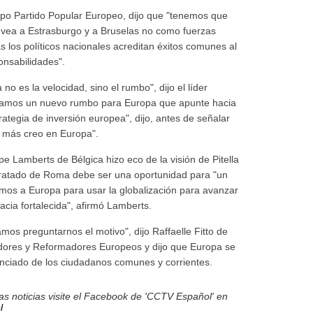
upo Partido Popular Europeo, dijo que "tenemos que
vea a Estrasburgo y a Bruselas no como fuerzas
 los políticos nacionales acreditan éxitos comunes al
onsabilidades".
no es la velocidad, sino el rumbo", dijo el líder
cesitamos un nuevo rumbo para Europa que apunte hacia
rategia de inversión europea", dijo, antes de señalar
 más creo en Europa".
e Lamberts de Bélgica hizo eco de la visión de Pitella
 Tratado de Roma debe ser una oportunidad para "un
os a Europa para usar la globalización para avanzar
acia fortalecida", afirmó Lamberts.
os preguntarnos el motivo", dijo Raffaelle Fitto de
adores y Reformadores Europeos y dijo que Europa se
anciado de los ciudadanos comunes y corrientes.
s noticias visite el Facebook de 'CCTV Español' en
l