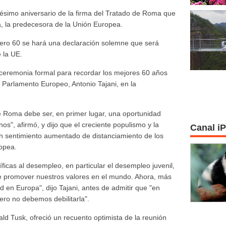
gésimo aniversario de la firma del Tratado de Roma que
 la predecesora de la Unión Europea.
mero 60 se hará una declaración solemne que será
e la UE.
ceremonia formal para recordar los mejores 60 años
el Parlamento Europeo, Antonio Tajani, en la
de Roma debe ser, en primer lugar, una oportunidad
s", afirmó, y dijo que el creciente populismo y la
Canal i
n sentimiento aumentado de distanciamiento de los
ropea.
icas al desempleo, en particular el desempleo juvenil,
 de promover nuestros valores en el mundo. Ahora, más
 en Europa", dijo Tajani, antes de admitir que "en
ero no debemos debilitarla".
ld Tusk, ofreció un recuento optimista de la reunión