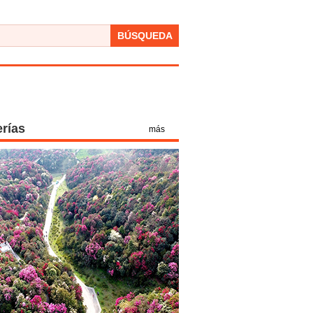
BÚSQUEDA
erías
más