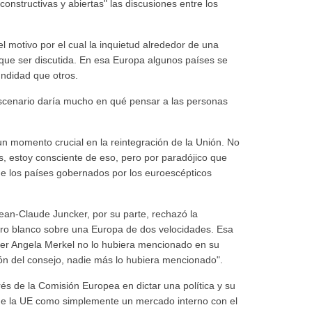
onstructivas y abiertas" las discusiones entre los
 motivo por el cual la inquietud alrededor de una
 que ser discutida. En esa Europa algunos países se
undidad que otros.
escenario daría mucho en qué pensar a las personas
 momento crucial en la reintegración de la Unión. No
os, estoy consciente de eso, pero por paradójico que
de los países gobernados por los euroescépticos
ean-Claude Juncker, por su parte, rechazó la
libro blanco sobre una Europa de dos velocidades. Esa
iller Angela Merkel no lo hubiera mencionado en su
ón del consejo, nadie más lo hubiera mencionado".
rés de la Comisión Europea en dictar una política y su
 de la UE como simplemente un mercado interno con el