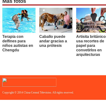
Más fotos
Terapia con
Caballo puede
Artisita británico
delfines para
andar gracias a
usa recortes de
niños autistas en
una prótesis
papel para
Chengdu
convetirlos en
arquitecturas
Copyright © 2014 China Central Television. All rights reserved.