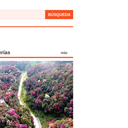
BÚSQUEDA
erías
más