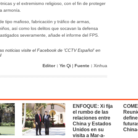
étnicas y el extremismo religioso, con el fin de proteger
la armonía.
 tipo mafioso, fabricación y tráfico de armas,
niños, así como los delitos que socavan la defensa
n castigados severamente, añade el informe del FPS.
s noticias visite el Facebook de 'CCTV Español' en
l
Editor：
Yin Qi
|
Fuente：
Xinhua
ENFOQUE: Xi fija
COME
el rumbo de las
Reuni
relaciones entre
define
China y Estados
futura
Unidos en su
China
visita a Mar-a-