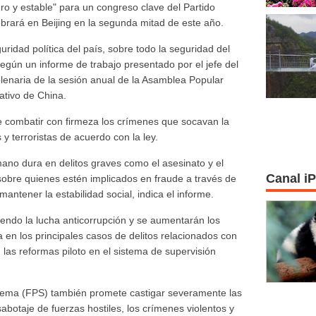
ro y estable" para un congreso clave del Partido
rará en Beijing en la segunda mitad de este año.
idad política del país, sobre todo la seguridad del
 según un informe de trabajo presentado por el jefe del
enaria de la sesión anual de la Asamblea Popular
ativo de China.
 combatir con firmeza los crímenes que socavan la
 y terroristas de acuerdo con la ley.
mano dura en delitos graves como el asesinato y el
Canal i
 sobre quienes estén implicados en fraude a través de
mantener la estabilidad social, indica el informe.
iendo la lucha anticorrupción y se aumentarán los
a en los principales casos de delitos relacionados con
las reformas piloto en el sistema de supervisión
prema (FPS) también promete castigar severamente las
 sabotaje de fuerzas hostiles, los crímenes violentos y