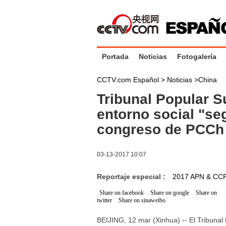
Portada
Noticias
Fotogalería
CCTV.com Español >
Noticias
>
China
Tribunal Popular 
entorno social "se
congreso de PCCh
03-13-2017 10:07
Reportaje especial :
2017 APN & CC
Share on facebook
Share on google
Share on
twitter
Share on sinaweibo
BEIJING, 12 mar (Xinhua) -- El Tribuna