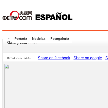
Portada
Noticias
Fotogalería
Gato y rata
0
(
/
0
)
Share on facebook
Share on google
S
09-03-2017 13:31