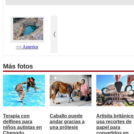
<< Anterior
Más fotos
Terapia con
Caballo puede
Artisita británico
delfines para
andar gracias a
usa recortes de
niños autistas en
una prótesis
papel para
Chengdu
convetirlos en