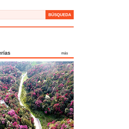
BÚSQUEDA
erías
más