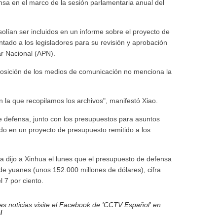
sa en el marco de la sesión parlamentaria anual del
lían ser incluidos en un informe sobre el proyecto de
ntado a los legisladores para su revisión y aprobación
ar Nacional (APN).
sposición de los medios de comunicación no menciona la
 la que recopilamos los archivos", manifestó Xiao.
de defensa, junto con los presupuestos para asuntos
uido en un proyecto de presupuesto remitido a los
da dijo a Xinhua el lunes que el presupuesto de defensa
 de yuanes (unos 152.000 millones de dólares), cifra
 7 por ciento.
s noticias visite el Facebook de 'CCTV Español' en
l