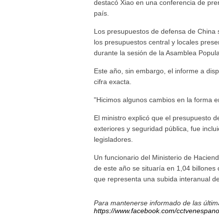
destacó Xiao en una conferencia de pren
país.
Los presupuestos de defensa de China so
los presupuestos central y locales prese
durante la sesión de la Asamblea Popul
Este año, sin embargo, el informe a di
cifra exacta.
"Hicimos algunos cambios en la forma en
El ministro explicó que el presupuesto 
exteriores y seguridad pública, fue incl
legisladores.
Un funcionario del Ministerio de Hacien
de este año se situaría en 1,04 billones
que representa una subida interanual del
Para mantenerse informado de las última
https://www.facebook.com/cctvenespano