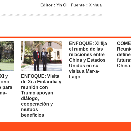
Editor：
Yin Qi
|
Fuente：
Xinhua
ENFOQUE: Xi fija
COME
el rumbo de las
Reuni
relaciones entre
define
China y Estados
futura
Unidos en su
China
visita a Mar-a-
i y
ENFOQUE: Visita
Lago
 tono
de Xi a Finlandia y
o para
reunión con
na-
Trump apoyan
diálogo,
cooperación y
mutuos
beneficios