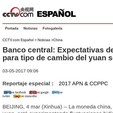
Portada
Noticias
Fotogalería
CCTV.com Español >
Noticias
>
China
Banco central: Expectativas 
para tipo de cambio del yuan 
03-05-2017 09:06
Reportaje especial :
2017 APN & CCPPC
Share on facebook
Share on google
Share on
twitter
Share on sinaweibo
BEIJING, 4 mar (Xinhua) -- La moneda china, 