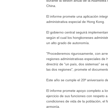
durante la sesión anual de la Asamblea 
China.
El informe promete una aplicación integra
administrativa especial de Hong Kong.
El gobierno central seguirá implementand
según el cual los hongkoneses adminis
un alto grado de autonomía.
"Procederemos rigurosamente, con arregl
regiones administrativas especiales de
directriz de "un país, dos sistemas" se e
las dos regiones", promete el document
Este año se cumple el 20º aniversario d
El informe promete apoyo completo a los 
ejercicio de sus funciones con respeto a 
condiciones de vida de la población, el
armonía.