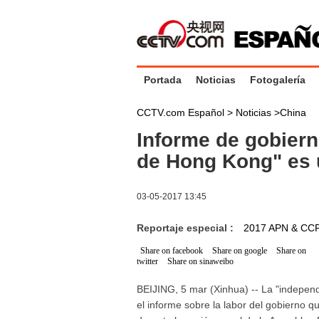
Portada
Noticias
Fotogalería
CCTV.com Español >
Noticias
>
China
Informe de gobier
de Hong Kong" es u
03-05-2017 13:45
Reportaje especial :
2017 APN & CC
Share on facebook
Share on google
Share on
twitter
Share on sinaweibo
BEIJING, 5 mar (Xinhua) -- La "independ
el informe sobre la labor del gobierno q