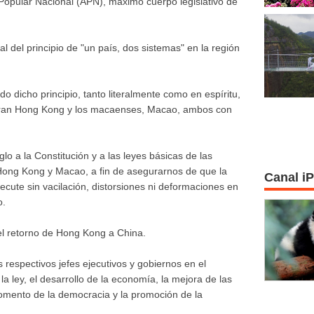
Popular Nacional (APN), máximo cuerpo legislativo de
l del principio de "un país, dos sistemas" en la región
o dicho principio, tanto literalmente como en espíritu,
tran Hong Kong y los macaenses, Macao, ambos con
o a la Constitución y a las leyes básicas de las
 Hong Kong y Macao, a fin de asegurarnos de que la
Canal i
jecute sin vacilación, distorsiones ni deformaciones en
o.
el retorno de Hong Kong a China.
respectivos jefes ejecutivos y gobiernos en el
la ley, el desarrollo de la economía, la mejora de las
 fomento de la democracia y la promoción de la