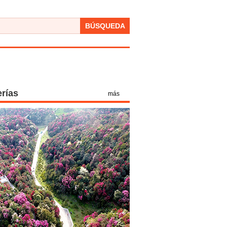
BÚSQUEDA
erías
más