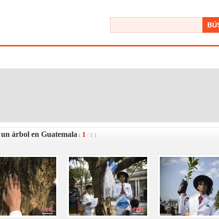
BÚ
n un árbol en Guatemala
1
(
/
1
)