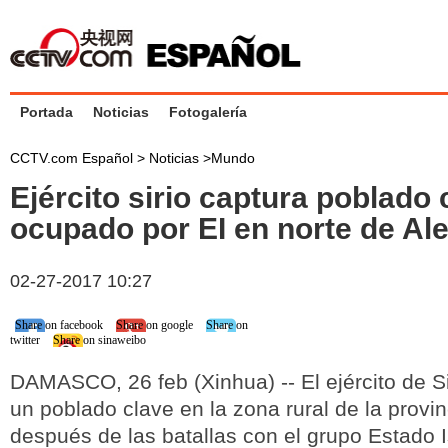
Portada
Noticias
Fotogalería
CCTV.com Español >
Noticias
>
Mundo
Ejército sirio captura poblado 
ocupado por EI en norte de Al
02-27-2017 10:27
Share on facebook
Share on google
Share on
twitter
Share on sinaweibo
DAMASCO, 26 feb (Xinhua) -- El ejército de Si
un poblado clave en la zona rural de la provi
después de las batallas con el grupo Estado I