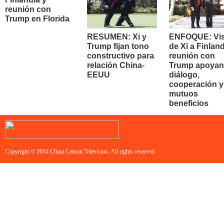
reunión con
Trump en Florida
RESUMEN: Xi y
ENFOQUE: Vis
Trump fijan tono
de Xi a Finland
constructivo para
reunión con
relación China-
Trump apoyan
EEUU
diálogo,
cooperación y
mutuos
beneficios
Copyright © 2014 China Central Television. All rights reserved.