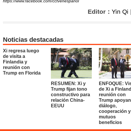
https://www.facebook.com/cctvenespanol
Editor：
Yin Qi
Noticias destacadas
Xi regresa luego
de visita a
Finlandia y
reunión con
Trump en Florida
RESUMEN: Xi y
ENFOQUE: Vis
Trump fijan tono
de Xi a Finland
constructivo para
reunión con
relación China-
Trump apoyan
EEUU
diálogo,
cooperación y
mutuos
beneficios