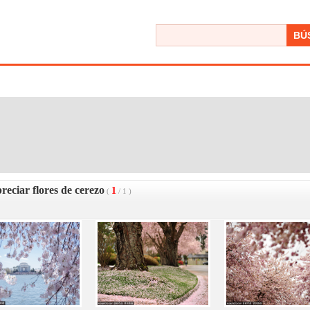
BÚ
eciar flores de cerezo
1
(
/
1
)