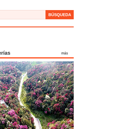
BÚSQUEDA
erías
más