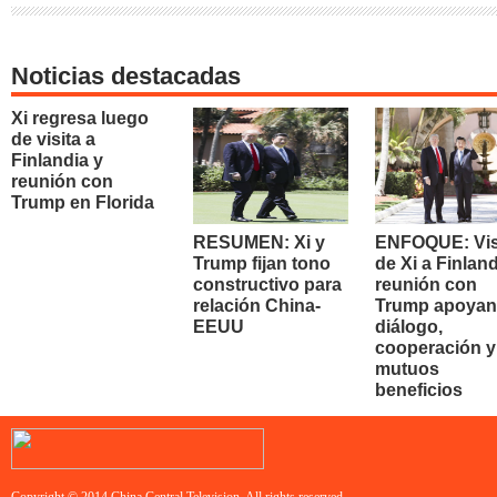
Noticias destacadas
Xi regresa luego
de visita a
Finlandia y
reunión con
Trump en Florida
RESUMEN: Xi y
ENFOQUE: Vis
Trump fijan tono
de Xi a Finland
constructivo para
reunión con
relación China-
Trump apoyan
EEUU
diálogo,
cooperación y
mutuos
beneficios
Copyright © 2014 China Central Television. All rights reserved.