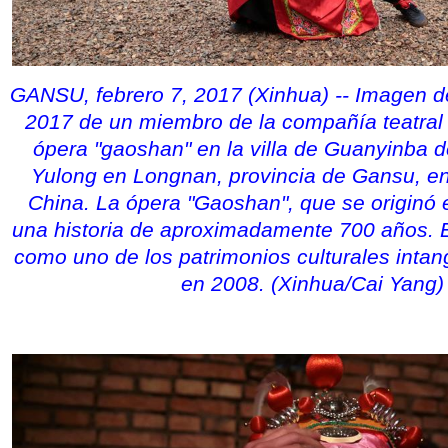
GANSU, febrero 7, 2017 (Xinhua) -- Imagen de
2017 de un miembro de la compañía teatral 
ópera "gaoshan" en la villa de Guanyinba d
Yulong en Longnan, provincia de Gansu, en
China. La ópera "Gaoshan", que se originó 
una historia de aproximadamente 700 años. E
como uno de los patrimonios culturales intan
en 2008. (Xinhua/Cai Yang)