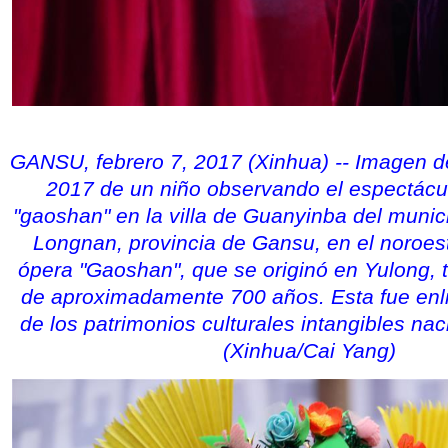
GANSU, febrero 7, 2017 (Xinhua) -- Imagen de
2017 de un niño observando el espectácul
"gaoshan" en la villa de Guanyinba del munic
Longnan, provincia de Gansu, en el noroes
ópera "Gaoshan", que se originó en Yulong, t
de aproximadamente 700 años. Esta fue enl
de los patrimonios culturales intangibles na
(Xinhua/Cai Yang)