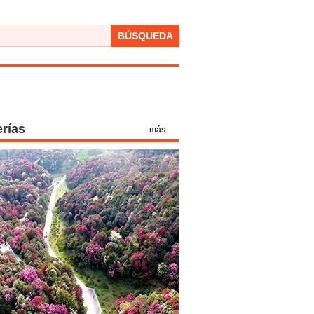
BÚSQUEDA
erías
más