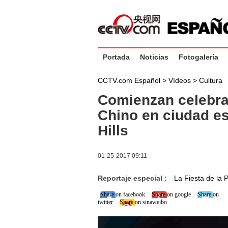
Portada
Noticias
Fotogalería
CCTV.com Español
>
Vídeos
>
Cultura
Comienzan celebr
Chino en ciudad e
Hills
01-25-2017 09:11
Reportaje especial :
La Fiesta de la
Share on facebook
Share on google
Share on
twitter
Share on sinaweibo