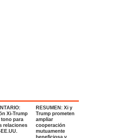
NTARIO:
RESUMEN: Xi y
ón Xi-Trump
Trump prometen
 tono para
ampliar
s relaciones
cooperación
-EE.UU.
mutuamente
beneficiosa y