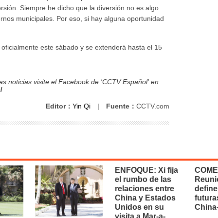
sión. Siempre he dicho que la diversión no es algo
nos municipales. Por eso, si hay alguna oportunidad
a oficialmente este sábado y se extenderá hasta el 15
s noticias visite el Facebook de 'CCTV Español' en
l
Editor：
Yin Qi
|
Fuente：
CCTV.com
ENFOQUE: Xi fija
COME
el rumbo de las
Reuni
relaciones entre
define
China y Estados
futura
Unidos en su
China
visita a Mar-a-