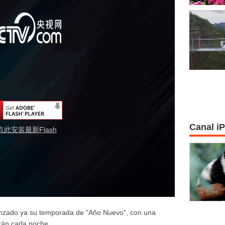
Canal i
点此安装最新Flash
enzado ya su temporada de "Año Nuevo", con una
rán cada noche.