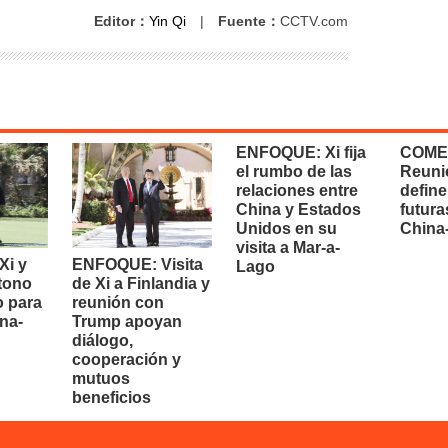
Editor：
Yin Qi
|
Fuente：
CCTV.com
ENFOQUE: Xi fija
COME
el rumbo de las
Reuni
relaciones entre
define
China y Estados
futura
Unidos en su
China
visita a Mar-a-
i y
ENFOQUE: Visita
Lago
 tono
de Xi a Finlandia y
o para
reunión con
na-
Trump apoyan
diálogo,
cooperación y
mutuos
beneficios