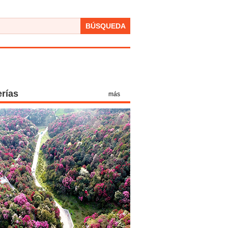
BÚSQUEDA
erías
más