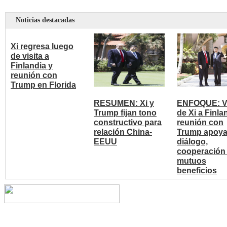
Noticias destacadas
Xi regresa luego
de visita a
Finlandia y
reunión con
Trump en Florida
RESUMEN: Xi y
ENFOQUE: Vi
Trump fijan tono
de Xi a Finla
constructivo para
reunión con
relación China-
Trump apoy
EEUU
diálogo,
cooperación
mutuos
beneficios
Copyright © 2014 China Cent