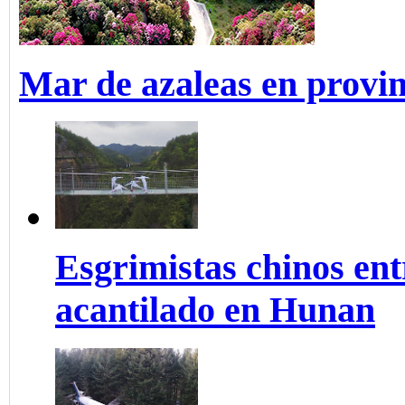
Mar de azaleas en provi
Esgrimistas chinos ent
acantilado en Hunan