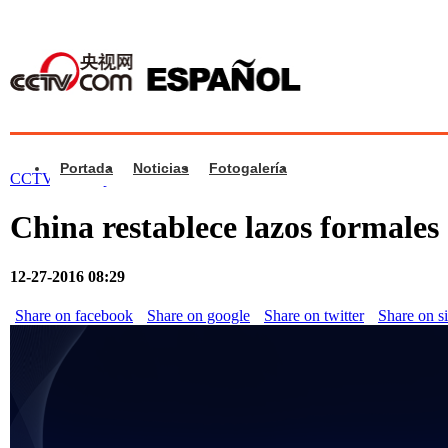
Portada
Noticias
Fotogalería
CCTV.com Español
>
Vídeos
>
China
China restablece lazos formales
12-27-2016 08:29
Share on facebook
Share on google
Share on twitter
Share on s